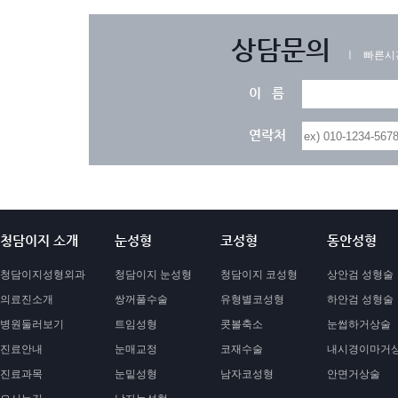
상담문의
ㅣ 빠른시
이 름
연락처
청담이지 소개
눈성형
코성형
동안성형
청담이지성형외과
청담이지 눈성형
청담이지 코성형
상안검 성형술
의료진소개
쌍꺼풀수술
유형별코성형
하안검 성형술
병원둘러보기
트임성형
콧볼축소
눈썹하거상술
진료안내
눈매교정
코재수술
내시경이마거
진료과목
눈밑성형
남자코성형
안면거상술