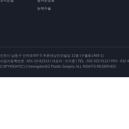
오시는길
남자눈성형
눈재수술
인천시 남동구 인하로497-5 푸른세상안과빌딩 12층 (구월동1469-1)
사업자등록번호 : 601-10-82314 l 대표자 : 이지훈 l TEL : 032 422 0123 l FAX : 032 4
COPYRIGHT(C) CheongdamEZ Plastic Surgery. ALL RIGHTS RESERVED.