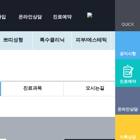
가입
온라인상담
진료예약
QUICK
쁘띠성형
특수클리닉
피부/에스테틱
커뮤니
공지사항
진료예약
진료과목
오시는길
온라인상담
카톡상담