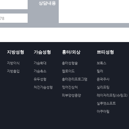
상담내용
지방성형
가슴성형
흉터/외상
쁘띠성형
지방이식
가슴확대
흉터성형술
보톡스
지방흡입
가슴축소
켈로이드
필러
유두성형
흉터관리프로그램
윤곽주사
처진가슴성형
찢어진상처
실리프팅
피부양성종양
레이저리프팅(슈링크)
실루엣소프트
아쿠아필