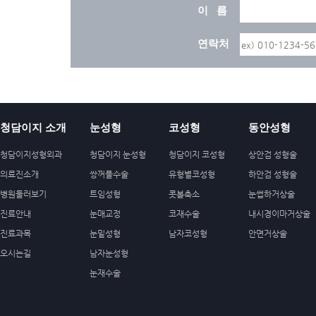
이 름
연락처
청담이지 소개
눈성형
코성형
동안성형
청담이지성형외과
청담이지 눈성형
청담이지 코성형
상안검 성형술
의료진소개
쌍꺼풀수술
유형별코성형
하안검 성형술
병원둘러보기
트임성형
콧볼축소
눈썹하거상술
진료안내
눈매교정
코재수술
내시경이마거상술
진료과목
눈밑성형
남자코성형
안면거상술
오시는길
남자눈성형
눈재수술