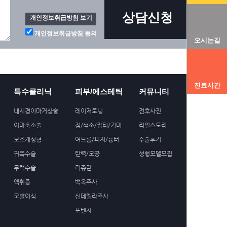
상담신청
개인정보취급방침 보기
개인정보취급방침 동의
오시는길
진료시간
특수클리닉
피부/에스테틱
커뮤니티
상담/예약
내시경이마거상술
레이저토닝
전후사진
청담이지 소식
이마축소술
점/색소/잡티/기미
리얼스토리
온라인상담
보조개성형
여드름/피지/흉터
수술후기
진료예약
귀족수술
탄력/모공
성형모델모집
무턱수술
리쥬란
액취증
백옥주사
모발이식
신데렐라주사
포텐자