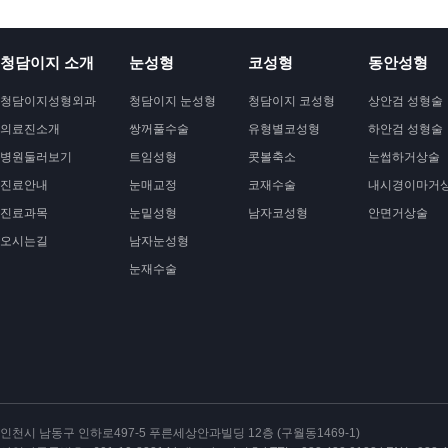
청담이지 소개
눈성형
코성형
동안성형
청담이지성형외과
청담이지 눈성형
청담이지 코성형
상안검 성형술
의료진소개
쌍꺼풀수술
유형별코성형
하안검 성형술
병원둘러보기
트임성형
콧볼축소
눈썹하거상술
진료안내
눈매교정
코재수술
내시경이마거
진료과목
눈밑성형
남자코성형
안면거상술
오시는길
남자눈성형
눈재수술
인천시 남동구 인하로497-5 푸른세상안과빌딩 12층 (구월동1469-1)