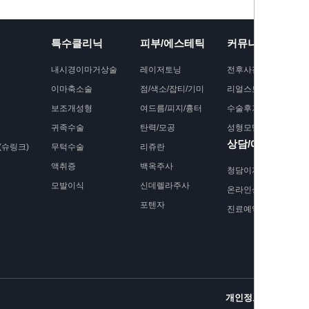
특수클리닉
피부/에스테틱
커뮤니티
내시경이마거상술
레이저토닝
전후사진
이마축소술
점/색소/잡티/기미
리얼스토리
보조개성형
여드름/피지/흉터
수술후기
귀족수술
탄력/모공
성형모델모집
상담/예약
슈링크)
무턱수술
리쥬란
액취증
백옥주사
청담이지 소식
모발이식
신데렐라주사
온라인상담
포텐자
진료예약
개인정보취급방침