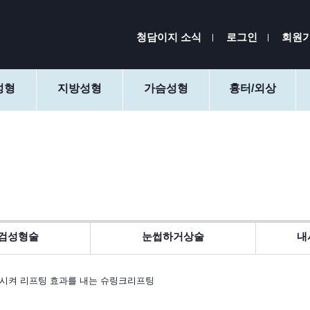
청담이지 소식
로그인
회원
성형
지방성형
가슴성형
흉터/외상
검성형술
눈썹하거상술
내