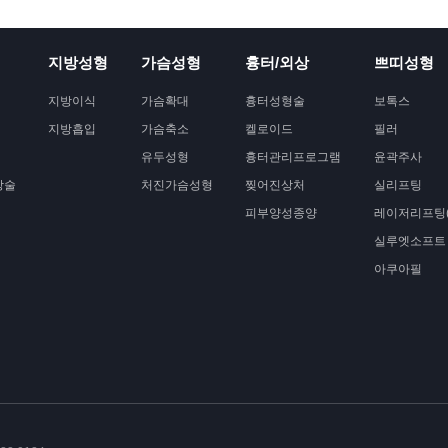
지방성형
가슴성형
흉터/외상
쁘띠성형
지방이식
가슴확대
흉터성형술
보톡스
지방흡입
가슴축소
켈로이드
필러
유두성형
흉터관리프로그램
윤곽주사
상술
처진가슴성형
찢어진상처
실리프팅
피부양성종양
레이저리프팅(
실루엣소프트
아쿠아필