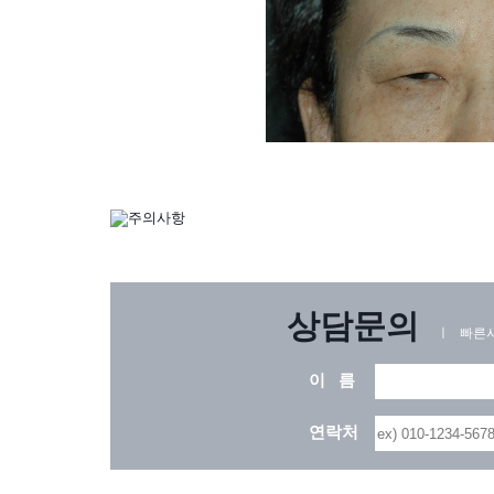
상담문의
ㅣ 빠른시
이 름
연락처