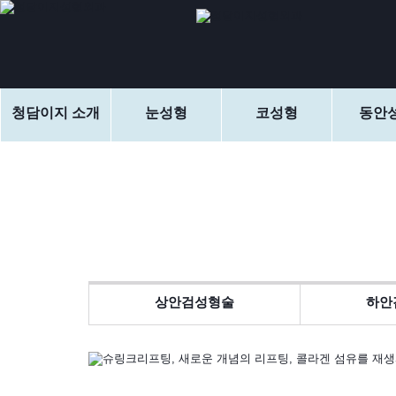
청담이지 소개
눈성형
코성형
동안
상안검성형술
하안