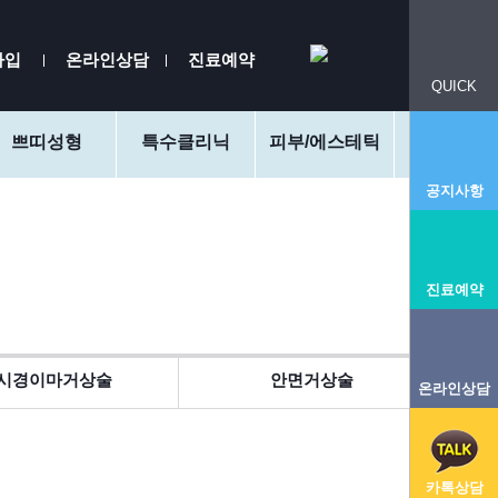
가입
온라인상담
진료예약
QUICK
쁘띠성형
특수클리닉
피부/에스테틱
커뮤니
공지사항
진료예약
시경이마거상술
안면거상술
온라인상담
카톡상담