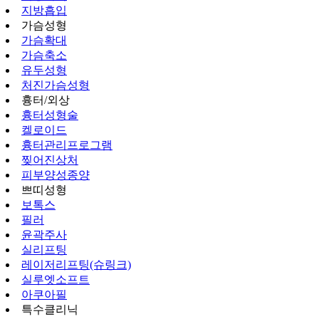
지방흡입
가슴성형
가슴확대
가슴축소
유두성형
처진가슴성형
흉터/외상
흉터성형술
켈로이드
흉터관리프로그램
찢어진상처
피부양성종양
쁘띠성형
보톡스
필러
윤곽주사
실리프팅
레이저리프팅(슈링크)
실루엣소프트
아쿠아필
특수클리닉