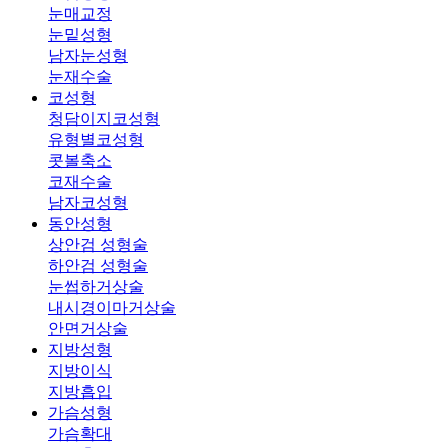
눈매교정
눈밑성형
남자눈성형
눈재수술
코성형
청담이지코성형
유형별코성형
콧볼축소
코재수술
남자코성형
동안성형
상안검 성형술
하안검 성형술
눈썹하거상술
내시경이마거상술
안면거상술
지방성형
지방이식
지방흡입
가슴성형
가슴확대