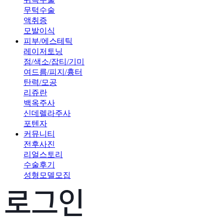
무턱수술
액취증
모발이식
피부/에스테틱
레이저토닝
점/색소/잡티/기미
여드름/피지/흉터
탄력/모공
리쥬란
백옥주사
신데렐라주사
포텐자
커뮤니티
전후사진
리얼스토리
수술후기
성형모델모집