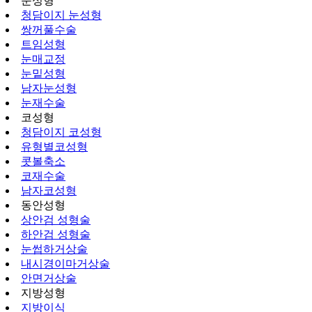
눈성형
청담이지 눈성형
쌍꺼풀수술
트임성형
눈매교정
눈밑성형
남자눈성형
눈재수술
코성형
청담이지 코성형
유형별코성형
콧볼축소
코재수술
남자코성형
동안성형
상안검 성형술
하안검 성형술
눈썹하거상술
내시경이마거상술
안면거상술
지방성형
지방이식