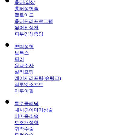
흉터/외상
흉터성형술
켈로이드
흉터관리프로그램
찢어진상처
피부양성종양
쁘띠성형
보톡스
필러
윤곽주사
실리프팅
레이저리프팅(슈링크)
실루엣소프트
아쿠아필
특수클리닉
내시경이마거상술
이마축소술
보조개성형
귀족수술