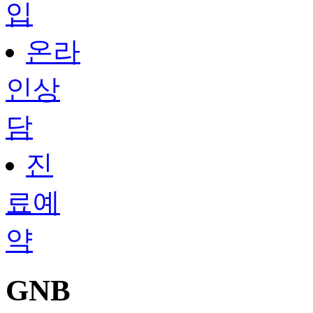
입
온라
인상
담
진
료예
약
GNB