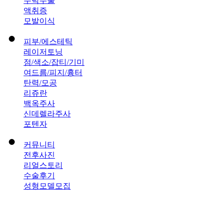
무턱수술
액취증
모발이식
피부/에스테틱
레이저토닝
점/색소/잡티/기미
여드름/피지/흉터
탄력/모공
리쥬란
백옥주사
신데렐라주사
포텐자
커뮤니티
전후사진
리얼스토리
수술후기
성형모델모집