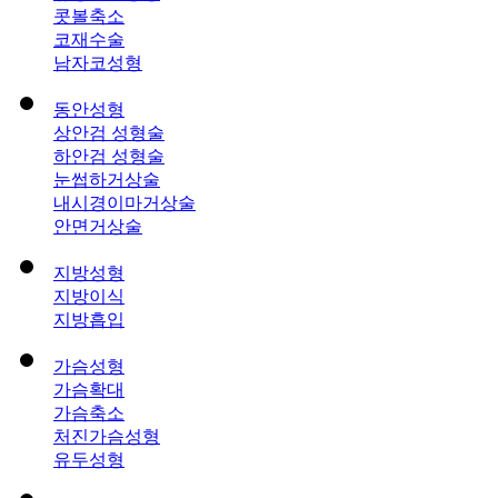
콧볼축소
코재수술
남자코성형
동안성형
상안검 성형술
하안검 성형술
눈썹하거상술
내시경이마거상술
안면거상술
지방성형
지방이식
지방흡입
가슴성형
가슴확대
가슴축소
처진가슴성형
유두성형