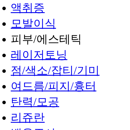
액취증
모발이식
피부/에스테틱
레이저토닝
점/색소/잡티/기미
여드름/피지/흉터
탄력/모공
리쥬란