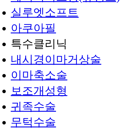
실루엣소프트
아쿠아필
특수클리닉
내시경이마거상술
이마축소술
보조개성형
귀족수술
무턱수술