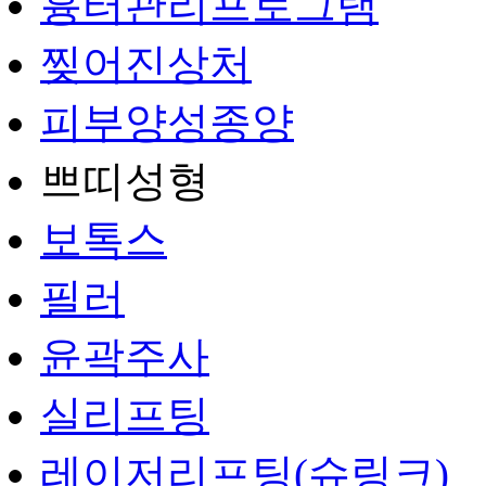
흉터관리프로그램
찢어진상처
피부양성종양
쁘띠성형
보톡스
필러
윤곽주사
실리프팅
레이저리프팅(슈링크)