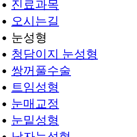
진료과목
오시는길
눈성형
청담이지 눈성형
쌍꺼풀수술
트임성형
눈매교정
눈밑성형
남자눈성형