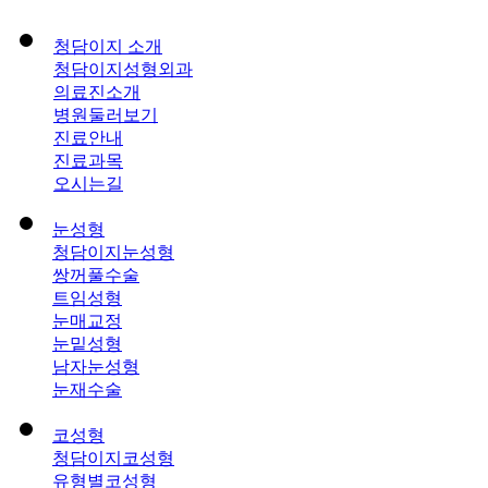
청담이지 소개
청담이지성형외과
의료진소개
병원둘러보기
진료안내
진료과목
오시는길
눈성형
청담이지눈성형
쌍꺼풀수술
트임성형
눈매교정
눈밑성형
남자눈성형
눈재수술
코성형
청담이지코성형
유형별코성형