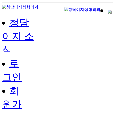
청담
이지 소
식
로
그인
회
원가