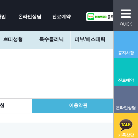
가입
온라인상담
진료예약
QUICK
쁘띠성형
특수클리닉
피부/에스테틱
커뮤니
공지사항
진료예약
침
이용약관
온라인상담
카톡상담