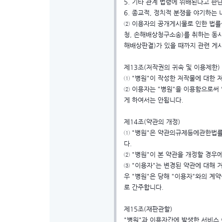
5. 기타 관계 법령에 위배된다고 판
6. 종교적, 정치적 분쟁을 야기하
② 이용자의 공개게시물로 인한 법률상
청, 손해배상청구소송)를 취하는 동시
해배상판결)가 있을 때까지 관련 게
제13조(저작권의 귀속 및 이용제한)
① "병원"이 작성한 저작물에 대한 
② 이용자는 "병원"을 이용함으로써 
게 하여서는 안됩니다.
제14조(약관의 개정)
① "병원"은 약관의규제등에관한법률
다.
② "병원"이 본 약관을 개정할 경
③ "이용자"는 변경된 약관에 대해 
우 "병원"은 당해 "이용자"와의 계
로 간주합니다.
제15조(재판관할)
"병원"과 이용자간에 발생한 서비스