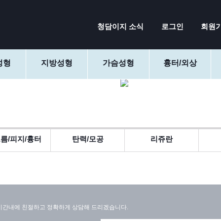
청담이지 소식
로그인
회원
성형
지방성형
가슴성형
흉터/외상
름/피지/흉터
탄력/모공
리쥬란
간내에 친절하고 정확하게 상담해 드리겠습니다.