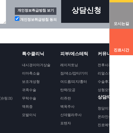
상담신청
개인정보취급방침 보기
개인정보취급방침 동의
오시는길
진료시간
특수클리닉
피부/에스테틱
커뮤니티
내시경이마거상술
레이저토닝
전후사진
이마축소술
점/색소/잡티/기미
리얼스토리
보조개성형
여드름/피지/흉터
수술후기
귀족수술
탄력/모공
성형모델모집
상담/예약
슈링크)
무턱수술
리쥬란
액취증
백옥주사
청담이지 소식
모발이식
신데렐라주사
온라인상담
포텐자
진료예약