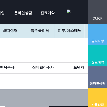
가입
온라인상담
진료예약
QUICK
쁘띠성형
특수클리닉
피부/에스테틱
커뮤니
공지사항
진료예약
백옥주사
신데렐라주사
포텐자
온라인상담
카톡상담