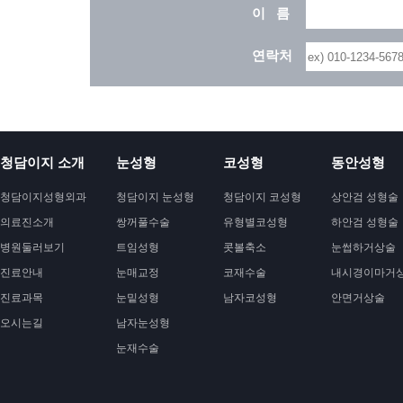
이 름
연락처
청담이지 소개
눈성형
코성형
동안성형
청담이지성형외과
청담이지 눈성형
청담이지 코성형
상안검 성형술
의료진소개
쌍꺼풀수술
유형별코성형
하안검 성형술
병원둘러보기
트임성형
콧볼축소
눈썹하거상술
진료안내
눈매교정
코재수술
내시경이마거
진료과목
눈밑성형
남자코성형
안면거상술
오시는길
남자눈성형
눈재수술