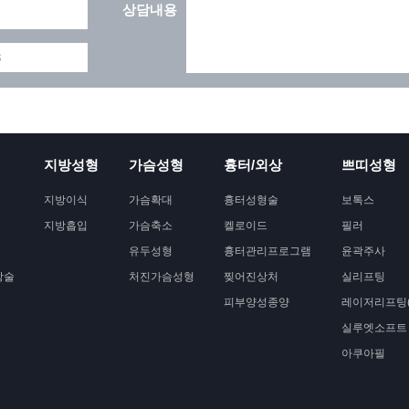
상담내용
지방성형
가슴성형
흉터/외상
쁘띠성형
지방이식
가슴확대
흉터성형술
보톡스
지방흡입
가슴축소
켈로이드
필러
유두성형
흉터관리프로그램
윤곽주사
상술
처진가슴성형
찢어진상처
실리프팅
피부양성종양
레이저리프팅(
실루엣소프트
아쿠아필