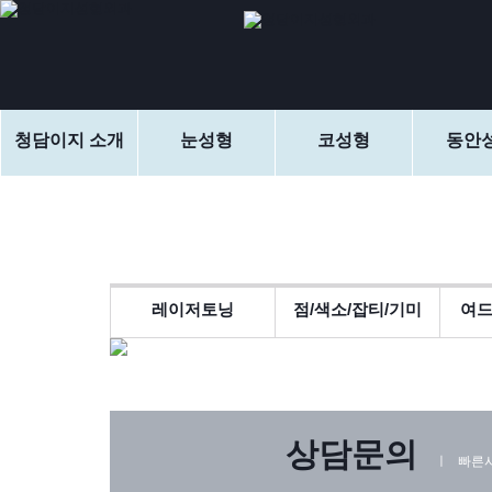
청담이지 소개
눈성형
코성형
동안
레이저토닝
점/색소/잡티/기미
여드
상담문의
ㅣ 빠른시