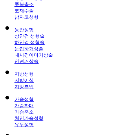
콧볼축소
코재수술
남자코성형
동안성형
상안검 성형술
하안검 성형술
눈썹하거상술
내시경이마거상술
안면거상술
지방성형
지방이식
지방흡입
가슴성형
가슴확대
가슴축소
처진가슴성형
유두성형