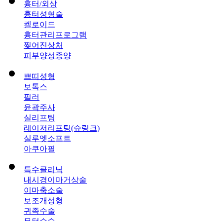
흉터/외상
흉터성형술
켈로이드
흉터관리프로그램
찢어진상처
피부양성종양
쁘띠성형
보톡스
필러
윤곽주사
실리프팅
레이저리프팅(슈링크)
실루엣소프트
아쿠아필
특수클리닉
내시경이마거상술
이마축소술
보조개성형
귀족수술