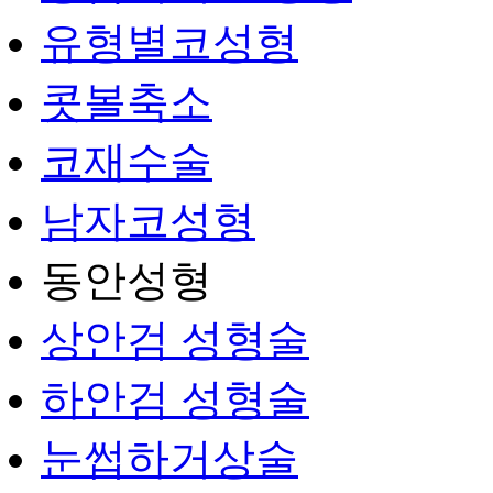
유형별코성형
콧볼축소
코재수술
남자코성형
동안성형
상안검 성형술
하안검 성형술
눈썹하거상술