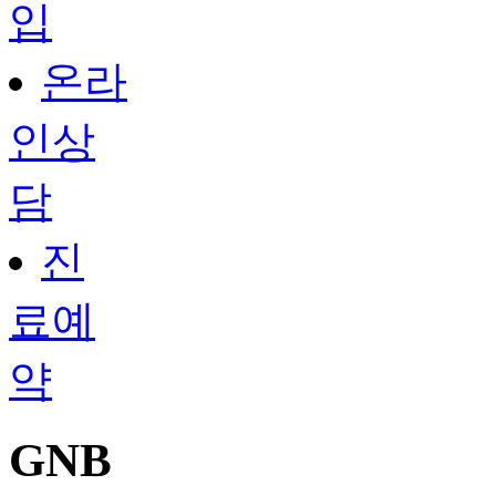
입
온라
인상
담
진
료예
약
GNB