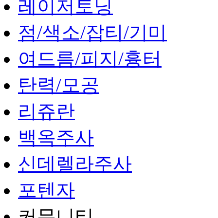
레이저토닝
점/색소/잡티/기미
여드름/피지/흉터
탄력/모공
리쥬란
백옥주사
신데렐라주사
포텐자
커뮤니티