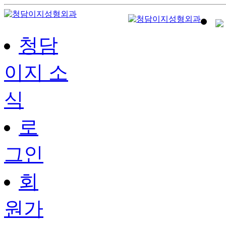
청담
이지 소
식
로
그인
회
원가