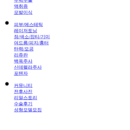
무턱수술
액취증
모발이식
피부/에스테틱
레이저토닝
점/색소/잡티/기미
여드름/피지/흉터
탄력/모공
리쥬란
백옥주사
신데렐라주사
포텐자
커뮤니티
전후사진
리얼스토리
수술후기
성형모델모집