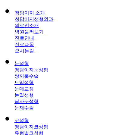
청담이지 소개
청담이지성형외과
의료진소개
병원둘러보기
진료안내
진료과목
오시는길
눈성형
청담이지눈성형
쌍꺼풀수술
트임성형
눈매교정
눈밑성형
남자눈성형
눈재수술
코성형
청담이지코성형
유형별코성형